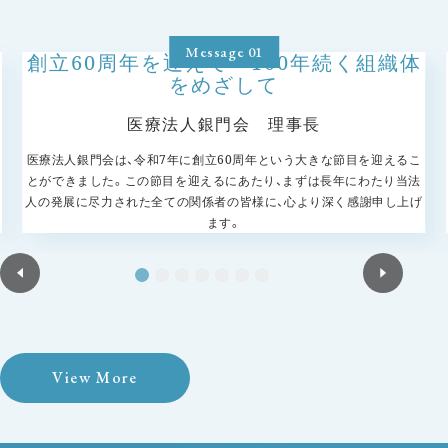
Message
01
創立60周年を迎えて 100年続く組織体
をめざして
医療法人銀門会 理事長
医療法人銀門会は、令和7年に創立60周年という大きな節目を迎えるこ
とができました。この節目を迎えるにあたり、まずは長年にわたり当法
人の発展に尽力された全ての関係者の皆様に、心より深く感謝申し上げ
ます。
View More