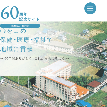
60
Skip
to
周年
content
記念サイト
医療法人 銀門会
心をこめ
保健・医療・福祉で
地域に貢献
〜 60年間ありがとう、これからもよろしく 〜