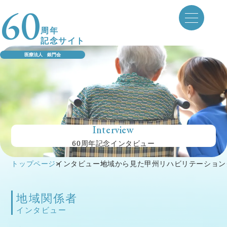
60
Skip
to
周年
content
記念サイト
医療法人 銀門会
Interview
60周年記念インタビュー
トップページ
>
インタビュー
>
地域から見た甲州リハビリテーション
地域関係者
インタビュー