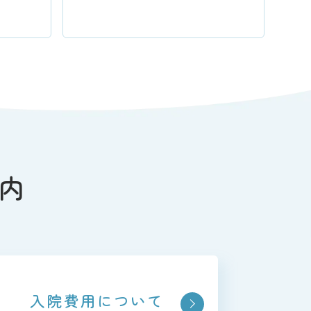
内
入院費用に
ついて