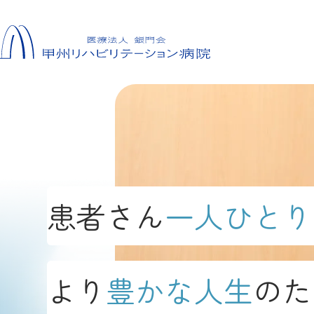
Skip
to
content
患者さん
一人ひとり
より
豊かな人生
のた