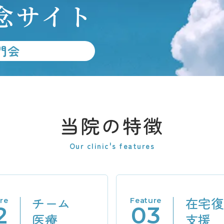
念サイト
門会
当院の特徴
Our clinic's features
チーム
在宅復
re
Feature
2
03
医療
支援