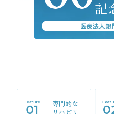
記
医療法人銀
専門的な
Feature
Featu
01
0
リハビリ